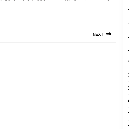
NEXT
Next
post: