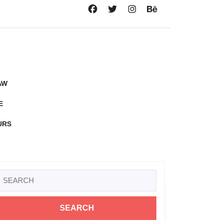
AW
E
URS
Search
or: