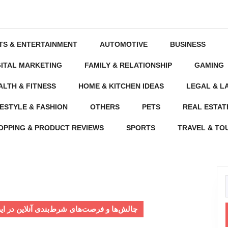
TS & ENTERTAINMENT
AUTOMOTIVE
BUSINESS
GITAL MARKETING
FAMILY & RELATIONSHIP
GAMING
ALTH & FITNESS
HOME & KITCHEN IDEAS
LEGAL & L
FESTYLE & FASHION
OTHERS
PETS
REAL ESTAT
OPPING & PRODUCT REVIEWS
SPORTS
TRAVEL & TO
f
چالش‌ها و فرصت‌های شرط‌بندی آنلاین در ایر