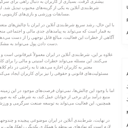
بیشتری گرفت. بسیاری از کاربران به دنبال راهی برای سرگرم
شرط‌بندی آنلاین به یکی از گزینه‌های محبوب تبدیل شد. این
مسابقات ورزشی و بازی‌های کازینویی شرکت کنند و به سادگی از طریق اینترنت به پول برسند.
با این حال، رشد سریع شرط‌بندی آنلاین در ایران با چالش‌های متعدد
به قمار است که می‌تواند به پیامدهای جدی مالی و اجتماعی منجر 
آگاهی از خطرات این فعالیت، مبالغ قابل توجهی را از دست می‌ده
دست دادن پول می‌تواند به مشکلات روانی و اجتماعی نظیر افسردگی و انزوا منجر شود.
علاوه بر این، شرط‌بندی آنلاین در ایران معمولاً غیرقانونی است و
می‌کنند. این مسئله می‌تواند خطرات امنیتی و مالی را برای کا
معتبر به کاربران اجازه می‌دهد تا به راحتی در دام ک،
مسئولیت‌های قانونی و حقوقی را نیز برای کاربران ایجاد می‌ک
اما با وجود این چالش‌ها، نمی‌توان فرصت‌های موجود در این زمینه ر
منبع درآمد برای برخی از جوانان عمل کند، به شرطی که به صو.
همچنین، این فعالیت می‌تواند به توسعه صنعت سرگرمی و ورزشی 
در نهایت، شرط‌بندی آنلاین در ایران موضوعی پیچیده و چندو.
لازم است که نهادهای مربوطه با همکاری یکدیگر، راهکارهایی برا