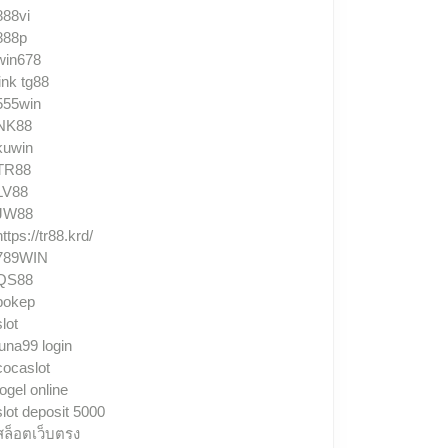
888vi
888p
win678
link tg88
555win
NK88
kuwin
TR88
LV88
JW88
https://tr88.krd/
789WIN
QS88
bokep
slot
luna99 login
cocaslot
togel online
slot deposit 5000
สล็อตเว็บตรง