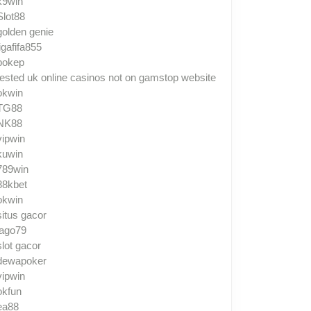
k9win
Slot88
golden genie
ligafifa855
bokep
tested uk online casinos not on gamstop website
okwin
TG88
NK88
vipwin
kuwin
789win
88kbet
okwin
situs gacor
jago79
slot gacor
dewapoker
vipwin
okfun
ea88