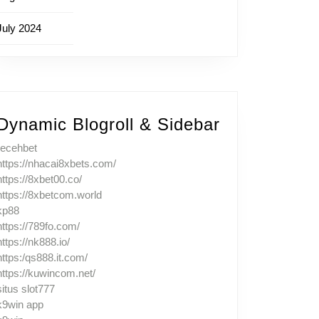
July 2024
Dynamic Blogroll & Sidebar
recehbet
https://nhacai8xbets.com/
https://8xbet00.co/
https://8xbetcom.world
kp88
https://789fo.com/
https://nk888.io/
https:/qs888.it.com/
https://kuwincom.net/
situs slot777
k9win app