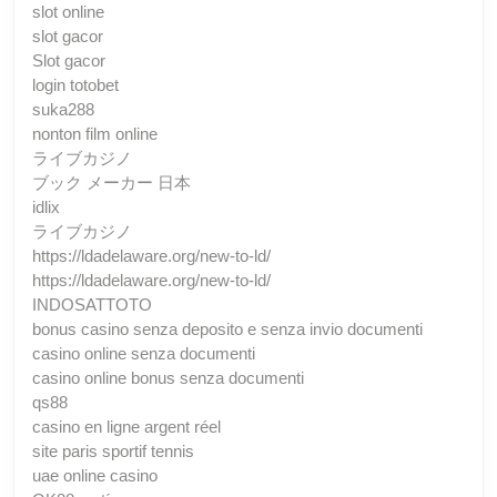
slot online
slot gacor
Slot gacor
login totobet
suka288
nonton film online
ライブカジノ
ブック メーカー 日本
idlix
ライブカジノ
https://ldadelaware.org/new-to-ld/
https://ldadelaware.org/new-to-ld/
INDOSATTOTO
bonus casino senza deposito e senza invio documenti
casino online senza documenti
casino online bonus senza documenti
qs88
casino en ligne argent réel
site paris sportif tennis
uae online casino