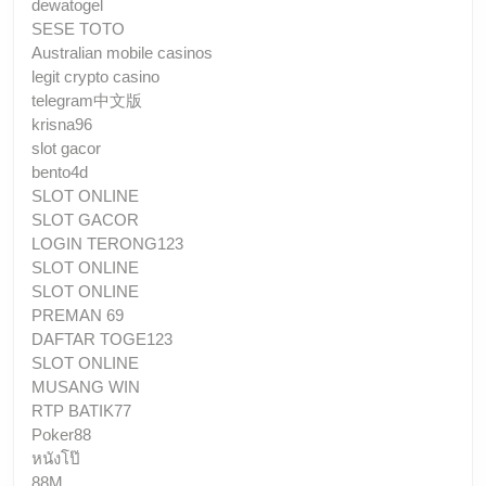
dewatogel
SESE TOTO
Australian mobile casinos
legit crypto casino
telegram中文版
krisna96
slot gacor
bento4d
SLOT ONLINE
SLOT GACOR
LOGIN TERONG123
SLOT ONLINE
SLOT ONLINE
PREMAN 69
DAFTAR TOGE123
SLOT ONLINE
MUSANG WIN
RTP BATIK77
Poker88
หนังโป๊
88M