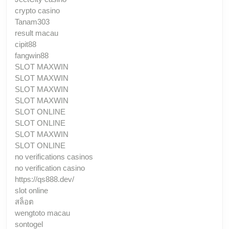
crypto casino
Tanam303
result macau
cipit88
fangwin88
SLOT MAXWIN
SLOT MAXWIN
SLOT MAXWIN
SLOT MAXWIN
SLOT ONLINE
SLOT ONLINE
SLOT MAXWIN
SLOT ONLINE
no verifications casinos
no verification casino
https://qs888.dev/
slot online
สล็อต
wengtoto macau
sontogel