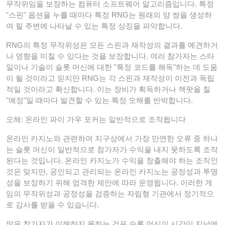
무작위임을 보장하는 컴퓨터 소프트웨어 알고리즘입니다. 특정
"스핀" 옵션을 누를 때마다 특정 RNG는 원래의 양 쌍을 생성하
여 릴 주변에 나타날 수 있는 특정 상징을 파악합니다.
RNG의 특정 무작위성은 모든 스핀과 재작성의 결과를 예견하거
나 영향을 미칠 수 있다는 것을 보장합니다. 여러 참가자는 스타
일이나 기술이 슬롯 머신에 대한 "특정 코드를 해독"하는 데 도움
이 될 것이라고 믿지만 RNG는 각 스핀과 재작성이 이전과 독립
적일 것이라고 확신합니다. 이는 장비가 획득하거나 잭팟을 칠
"예정"일 때마다 발견할 수 있는 특정 오해를 반박합니다.
오해: 온라인 파이 가우 포커는 일반적으로 조작됩니다
온라인 카지노와 관련하여 지구상에서 가장 만연한 오류 중 하나
는 슬롯 머신이 일반적으로 참가자가 수익을 내지 못하도록 조작
된다는 것입니다. 온라인 카지노가 수익을 창출해야 하는 조직인
것은 맞지만, 공인되고 관리되는 온라인 카지노는 공정성과 투명
성을 보장하기 위해 엄격한 제안에 따라 운영됩니다. 이러한 게
임의 무작위성과 공정성을 검증하는 자립형 기관에서 정기적으
로 감사를 받을 수 있습니다.
많은 참가자가 이해하지 못하는 것은 슬롯 머신이 시간이 지남에