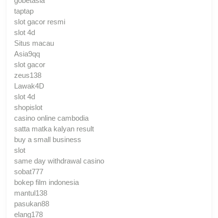
gobetasia
taptap
slot gacor resmi
slot 4d
Situs macau
Asia9qq
slot gacor
zeus138
Lawak4D
slot 4d
shopislot
casino online cambodia
satta matka kalyan result
buy a small business
slot
same day withdrawal casino
sobat777
bokep film indonesia
mantul138
pasukan88
elang178