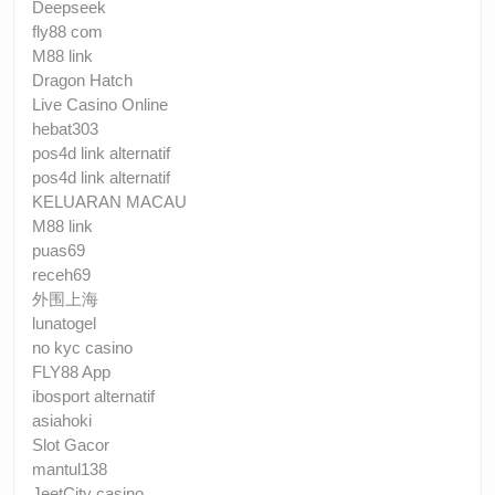
Deepseek
fly88 com
M88 link
Dragon Hatch
Live Casino Online
hebat303
pos4d link alternatif
pos4d link alternatif
KELUARAN MACAU
M88 link
puas69
receh69
外围上海
lunatogel
no kyc casino
FLY88 App
ibosport alternatif
asiahoki
Slot Gacor
mantul138
JeetCity casino