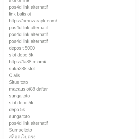
slot online
pos4d link alternatif
link balislot
https://amnzarapk.com/
pos4d link alternatif
pos4d link alternatif
pos4d link alternatif
deposit 5000
slot depo 5k
https://ta88.miami/
suka288 slot
Cialis
Situs toto
macauslot88 daftar
sungaitoto
slot depo 5k
depo 5k
sungaitoto
pos4d link alternatif
Sumseltoto
สล็อตเว็บตรง