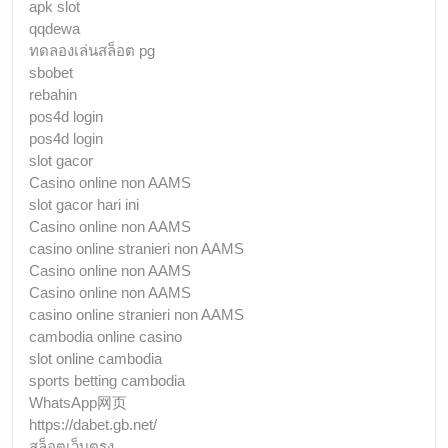
apk slot
qqdewa
ทดลองเล่นสล็อต pg
sbobet
rebahin
pos4d login
pos4d login
slot gacor
Casino online non AAMS
slot gacor hari ini
Casino online non AAMS
casino online stranieri non AAMS
Casino online non AAMS
Casino online non AAMS
casino online stranieri non AAMS
cambodia online casino
slot online cambodia
sports betting cambodia
WhatsApp网页
https://dabet.gb.net/
สล็อตเว็บตรง