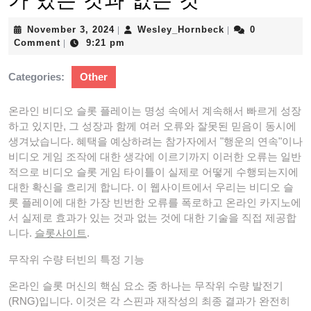
가 있는 것과 없는 것
November
Wesley_Hornbeck
November 3, 2024
Wesley_Hornbeck
0
|
|
3,
Comment
9:21 pm
|
2024
Categories:
Other
온라인 비디오 슬롯 플레이는 명성 속에서 계속해서 빠르게 성장
하고 있지만, 그 성장과 함께 여러 오류와 잘못된 믿음이 동시에
생겨났습니다. 혜택을 예상하려는 참가자에서 "행운의 연속"이나
비디오 게임 조작에 대한 생각에 이르기까지 이러한 오류는 일반
적으로 비디오 슬롯 게임 타이틀이 실제로 어떻게 수행되는지에
대한 확신을 흐리게 합니다. 이 웹사이트에서 우리는 비디오 슬
롯 플레이에 대한 가장 빈번한 오류를 폭로하고 온라인 카지노에
서 실제로 효과가 있는 것과 없는 것에 대한 기술을 직접 제공합
니다.
슬롯사이트
.
무작위 수량 터빈의 특정 기능
온라인 슬롯 머신의 핵심 요소 중 하나는 무작위 수량 발전기
(RNG)입니다. 이것은 각 스핀과 재작성의 최종 결과가 완전히