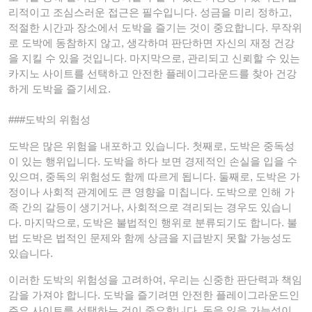
리적이고 조심스러운 접근은 필수입니다. 성금을 미리 정하고,
적절한 시간과 장소에서 도박을 즐기는 것이 중요합니다. 무작위
로 도박에 동참하지 않고, 생각하며 판단하면 자신의 재정 건강
을 지킬 수 있을 것입니다. 마지막으로, 관리되고 신뢰할 수 있는
카지노 사이트를 선택하고 안전한 플레이그라운드를 찾아 건강
하게 도박을 즐기세요.
###도박의 위험성
도박은 많은 위험을 내포하고 있습니다. 첫째로, 도박은 중독성
이 있는 행위입니다. 도박을 하다 보면 경제적인 손실을 입을 수
있으며, 중독의 위험성도 함께 따르게 됩니다. 둘째로, 도박은 가
정이나 사회적 관계에도 큰 영향을 미칩니다. 도박으로 인해 가
족 간의 갈등이 생기거나, 사회적으로 격리되는 경우도 있습니
다. 마지막으로, 도박은 불법적인 행위로 분류되기도 합니다. 불
법 도박은 법적인 문제와 함께 상금을 지급받지 못할 가능성도
있습니다.
이러한 도박의 위험성을 고려하여, 우리는 신중한 판단력과 책임
감을 가져야 합니다. 도박을 즐기려면 안전한 플레이그라운드인
주요 사이트를 선택하는 것이 중요합니다. 돈을 잃을 가능성이