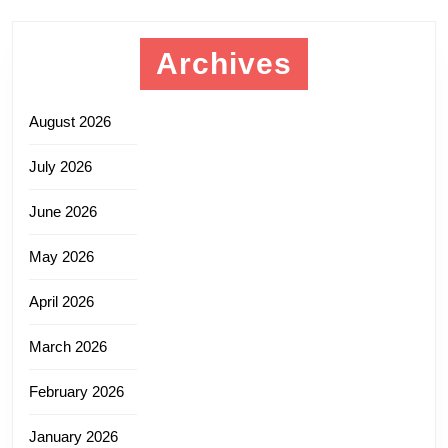
Archives
August 2026
July 2026
June 2026
May 2026
April 2026
March 2026
February 2026
January 2026