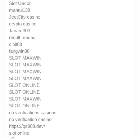
Slot Gacor
mantul138
JeetCity casino
crypto casino
Tanam303
result macau
cipit88
fangwin88
SLOT MAXWIN
SLOT MAXWIN
SLOT MAXWIN
SLOT MAXWIN
SLOT ONLINE
SLOT ONLINE
SLOT MAXWIN
SLOT ONLINE
no verifications casinos
no verification casino
https://qs888.dev/
slot online