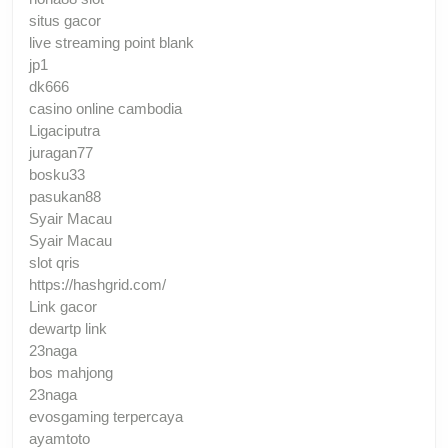
situs gacor
live streaming point blank
jp1
dk666
casino online cambodia
Ligaciputra
juragan77
bosku33
pasukan88
Syair Macau
Syair Macau
slot qris
https://hashgrid.com/
Link gacor
dewartp link
23naga
bos mahjong
23naga
evosgaming terpercaya
ayamtoto