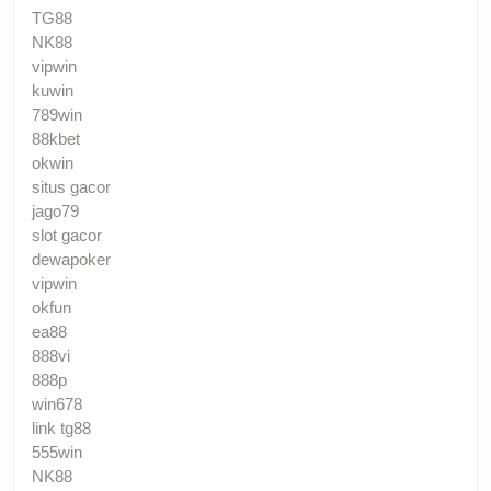
TG88
NK88
vipwin
kuwin
789win
88kbet
okwin
situs gacor
jago79
slot gacor
dewapoker
vipwin
okfun
ea88
888vi
888p
win678
link tg88
555win
NK88