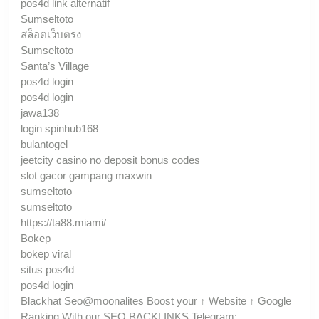
pos4d link alternatif
Sumseltoto
สล็อตเว็บตรง
Sumseltoto
Santa’s Village
pos4d login
pos4d login
jawa138
login spinhub168
bulantogel
jeetcity casino no deposit bonus codes
slot gacor gampang maxwin
sumseltoto
sumseltoto
https://ta88.miami/
Bokep
bokep viral
situs pos4d
pos4d login
Blackhat Seo@moonalites Boost your ↑ Website ↑ Google
Ranking With our SEO BACKLINKS Telegram: