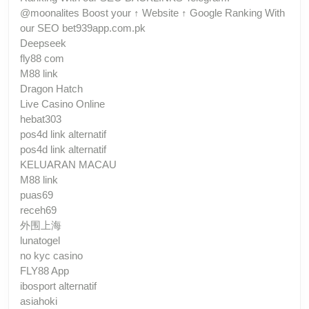
@moonalites Boost your ↑ Website ↑ Google Ranking With
our SEO bet939app.com.pk
Deepseek
fly88 com
M88 link
Dragon Hatch
Live Casino Online
hebat303
pos4d link alternatif
pos4d link alternatif
KELUARAN MACAU
M88 link
puas69
receh69
外围上海
lunatogel
no kyc casino
FLY88 App
ibosport alternatif
asiahoki