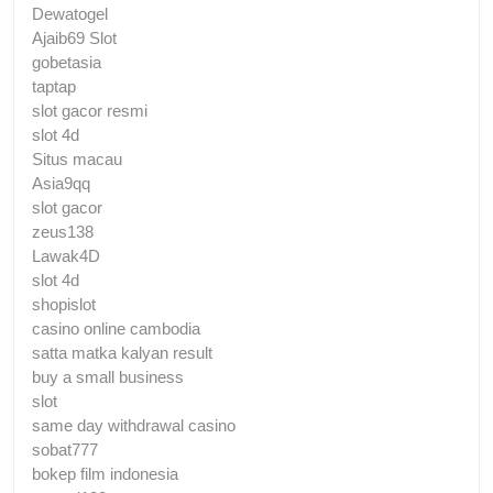
Dewatogel
Ajaib69 Slot
gobetasia
taptap
slot gacor resmi
slot 4d
Situs macau
Asia9qq
slot gacor
zeus138
Lawak4D
slot 4d
shopislot
casino online cambodia
satta matka kalyan result
buy a small business
slot
same day withdrawal casino
sobat777
bokep film indonesia