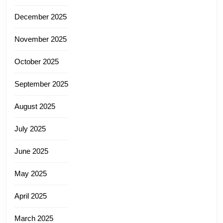
December 2025
November 2025
October 2025
September 2025
August 2025
July 2025
June 2025
May 2025
April 2025
March 2025