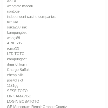
สล็อต
wengtoto macau
sontogel
independent casino companies
ผลบอล
suka288 link
kampungbet
wangi89
ARIES95
roma99
LTD TOTO
kampungbet
dnaslot login
Charge Buffalo
cheap pills
pos4d slot
1131gg
SESE TOTO
LINK AMAVI5D
LOGIN BOBATOTO
GE Monogram Repair Orange County