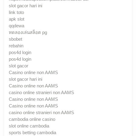
slot gacor hari ini
link toto
apk slot
qqdewa
ทดลองเล่นสล็อต pg
sbobet
rebahin
pos4d login
pos4d login
slot gacor
Casino online non AAMS
slot gacor hari ini
Casino online non AAMS
casino online stranieri non AAMS
Casino online non AAMS
Casino online non AAMS
casino online stranieri non AAMS
cambodia online casino
slot online cambodia
sports betting cambodia