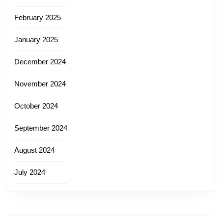
February 2025
January 2025
December 2024
November 2024
October 2024
September 2024
August 2024
July 2024