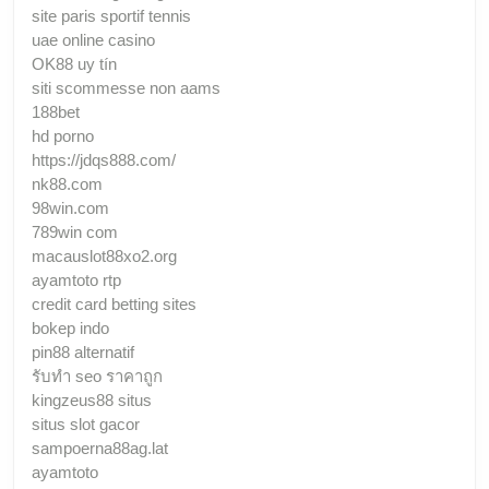
site paris sportif tennis
uae online casino
OK88 uy tín
siti scommesse non aams
188bet
hd porno
https://jdqs888.com/
nk88.com
98win.com
789win com
macauslot88xo2.org
ayamtoto rtp
credit card betting sites
bokep indo
pin88 alternatif
รับทํา seo ราคาถูก
kingzeus88 situs
situs slot gacor
sampoerna88ag.lat
ayamtoto