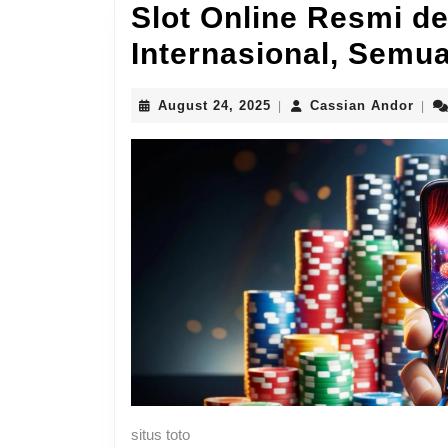
Slot Online Resmi d
Internasional, Sem
August
Cass
August 24, 2025
Cassian Andor
|
|
24,
Ando
2025
situs toto