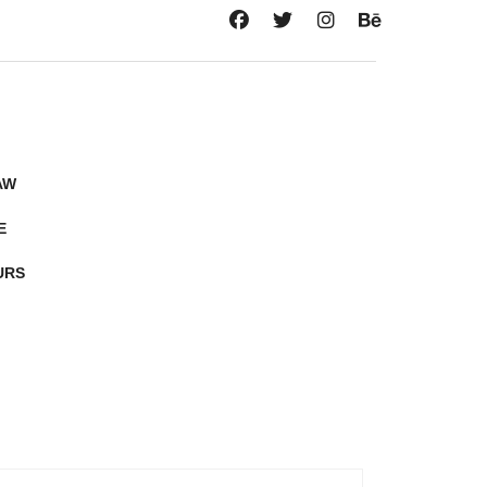
AW
E
URS