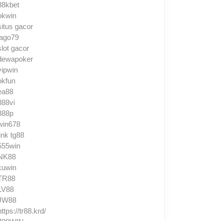
88kbet
okwin
situs gacor
jago79
slot gacor
dewapoker
vipwin
okfun
ea88
888vi
888p
win678
link tg88
555win
NK88
kuwin
TR88
LV88
JW88
https://tr88.krd/