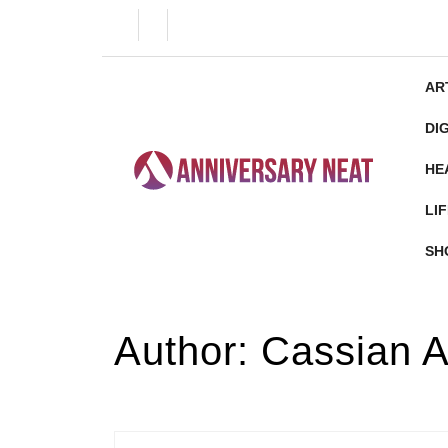
Skip
to
content
Skip
AR
to
content
DI
HE
LI
SH
Author:
Cassian 