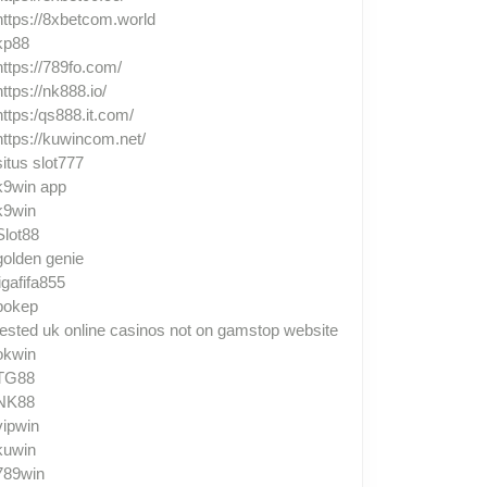
https://8xbetcom.world
kp88
https://789fo.com/
https://nk888.io/
https:/qs888.it.com/
https://kuwincom.net/
situs slot777
k9win app
k9win
Slot88
golden genie
ligafifa855
bokep
tested uk online casinos not on gamstop website
okwin
TG88
NK88
vipwin
kuwin
789win