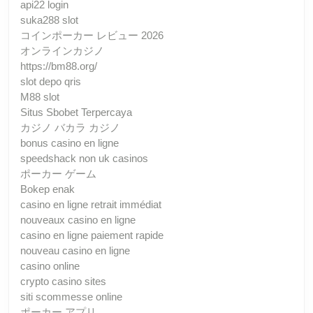
api22 login
suka288 slot
コインポーカー レビュー 2026
オンラインカジノ
https://bm88.org/
slot depo qris
M88 slot
Situs Sbobet Terpercaya
カジノ バカラ カジノ
bonus casino en ligne
speedshack non uk casinos
ポーカー ゲーム
Bokep enak
casino en ligne retrait immédiat
nouveaux casino en ligne
casino en ligne paiement rapide
nouveau casino en ligne
casino online
crypto casino sites
siti scommesse online
ポーカー アプリ