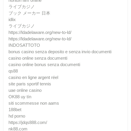
nonton film online
ライブカジノ
ブック メーカー 日本
idlix
ライブカジノ
https://ldadelaware.org/new-to-ld/
https://ldadelaware.org/new-to-ld/
INDOSATTOTO
bonus casino senza deposito e senza invio documenti
casino online senza documenti
casino online bonus senza documenti
qs88
casino en ligne argent réel
site paris sportif tennis
uae online casino
OK88 uy tín
siti scommesse non aams
188bet
hd porno
https://jdqs888.com/
nk88.com