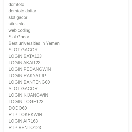
domtoto
domtoto daftar
slot gacor
situs slot
web coding
Slot Gacor
Best universities in Yemen
SLOT GACOR
LOGIN BATA123
LOGIN AKAI123
LOGIN PEDANGWIN
LOGIN RAKYATJP
LOGIN BANTENG69
SLOT GACOR
LOGIN KIJANGWIN
LOGIN TOGE123
DODO69
RTP TOKEKWIN
LOGIN AIR168
RTP BENTO123