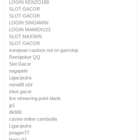
LOGIN KENZO188
SLOT GACOR
SLOT GACOR
LOGIN SINGAWIN
LOGIN MAMEN123
SLOT MAXWIN
SLOT GACOR
european casinos not on gamstop
Remipoker QQ
Slot Gacor
nagapetir
Ligaciputra
nona88 slot
situs gacor
live streaming point blank
jp1
dk666
casino online cambodia
Ligaciputra
juragan77
bosku33