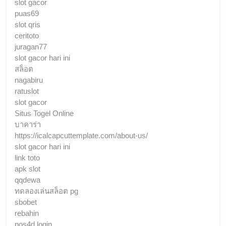
slot gacor
puas69
slot qris
ceritoto
juragan77
slot gacor hari ini
สล็อต
nagabiru
ratuslot
slot gacor
Situs Togel Online
บาคาร่า
https://icalcapcuttemplate.com/about-us/
slot gacor hari ini
link toto
apk slot
qqdewa
ทดลองเล่นสล็อต pg
sbobet
rebahin
pos4d login