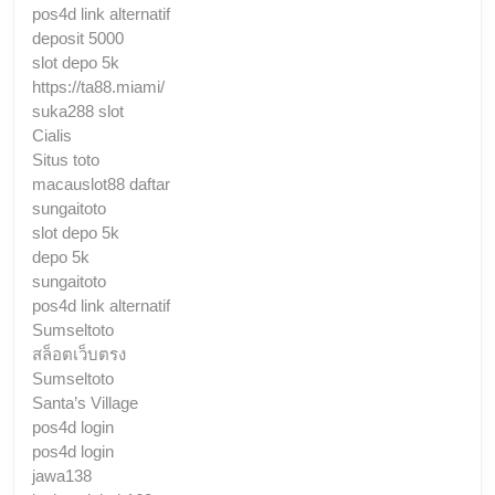
pos4d link alternatif
deposit 5000
slot depo 5k
https://ta88.miami/
suka288 slot
Cialis
Situs toto
macauslot88 daftar
sungaitoto
slot depo 5k
depo 5k
sungaitoto
pos4d link alternatif
Sumseltoto
สล็อตเว็บตรง
Sumseltoto
Santa’s Village
pos4d login
pos4d login
jawa138