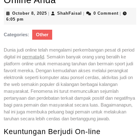
Online Anda
October
ShahFaisal
October 8, 2025
ShahFaisal
0 Comment
|
|
|
8,
6:05 pm
2025
Categories:
Other
Dunia judi online telah mengalami perkembangan pesat di period
digital ini
permata4d
. Semakin banyak orang yang beralih ke
platform online untuk memasang taruhan dan bermain sport judi
favorit mereka. Dengan kemudahan akses melalui perangkat
elektronik seperti komputer atau ponsel cerdas, aktivitas judi on
the web semakin populer di kalangan berbagai kalangan
masyarakat. Fenomena ini turut memunculkan sejumlah
pertanyaan dan perdebatan terkait dampak positif dan negatifnya
bagi para pemain dan masyarakat secara luas. Bagaimanapun,
hal ini juga membuka peluang bagi pemain untuk melakukan
taruhan secara lebih cerdas dan bertanggung jawab.
Keuntungan Berjudi On-line