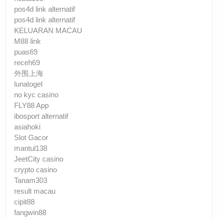
pos4d link alternatif
pos4d link alternatif
KELUARAN MACAU
M88 link
puas69
receh69
外围上海
lunatogel
no kyc casino
FLY88 App
ibosport alternatif
asiahoki
Slot Gacor
mantul138
JeetCity casino
crypto casino
Tanam303
result macau
cipit88
fangwin88