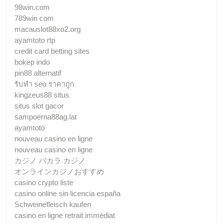
98win.com
789win com
macauslot88xo2.org
ayamtoto rtp
credit card betting sites
bokep indo
pin88 alternatif
รับทํา seo ราคาถูก
kingzeus88 situs
situs slot gacor
sampoerna88ag.lat
ayamtoto
nouveau casino en ligne
nouveau casino en ligne
カジノ バカラ カジノ
オンラインカジノおすすめ
casino crypto liste
casino online sin licencia españa
Schweinefleisch kaufen
casino en ligne retrait immédiat