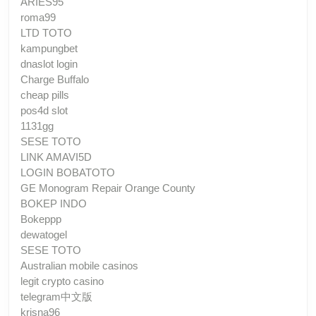
ARIES95
roma99
LTD TOTO
kampungbet
dnaslot login
Charge Buffalo
cheap pills
pos4d slot
1131gg
SESE TOTO
LINK AMAVI5D
LOGIN BOBATOTO
GE Monogram Repair Orange County
BOKEP INDO
Bokeppp
dewatogel
SESE TOTO
Australian mobile casinos
legit crypto casino
telegram中文版
krisna96